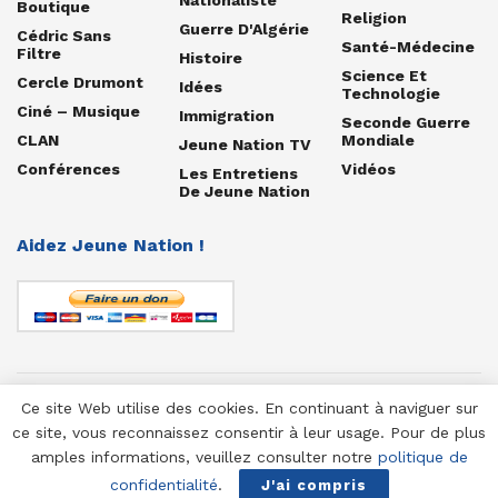
Boutique
Religion
Guerre D'Algérie
Cédric Sans
Santé-Médecine
Filtre
Histoire
Science Et
Cercle Drumont
Idées
Technologie
Ciné – Musique
Immigration
Seconde Guerre
CLAN
Mondiale
Jeune Nation TV
Conférences
Vidéos
Les Entretiens
De Jeune Nation
Aidez Jeune Nation !
Ce site Web utilise des cookies. En continuant à naviguer sur
© 1958-2025 Jeune Nation
ce site, vous reconnaissez consentir à leur usage. Pour de plus
amples informations, veuillez consulter notre
politique de
confidentialité
.
J'ai compris