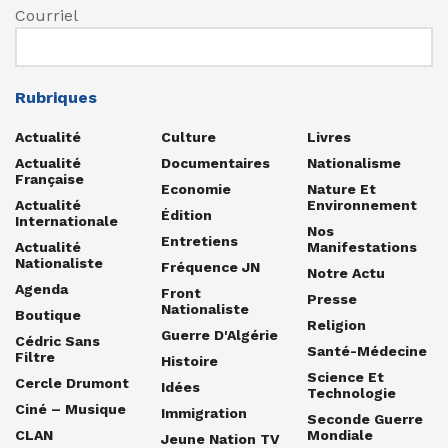
Courriel
Rubriques
Actualité
Culture
Livres
Actualité
Documentaires
Nationalisme
Française
Economie
Nature Et
Actualité
Environnement
Édition
Internationale
Nos
Entretiens
Actualité
Manifestations
Nationaliste
Fréquence JN
Notre Actu
Agenda
Front
Presse
Nationaliste
Boutique
Religion
Guerre D'Algérie
Cédric Sans
Santé-Médecine
Filtre
Histoire
Science Et
Cercle Drumont
Idées
Technologie
Ciné – Musique
Immigration
Seconde Guerre
CLAN
Mondiale
Jeune Nation TV