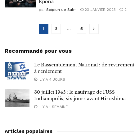
Epona
par
Scipion de Salm
23 JANVIER 2023
2
1
2
…
5
Recommandé pour vous
Le Rassemblement National : de revirement
à reniement
IL Y A 4 JOURS
30 juillet 1945 : le naufrage de l’USS
Indianapolis, six jours avant Hiroshima
IL Y A 1 SEMAINE
Articles populaires