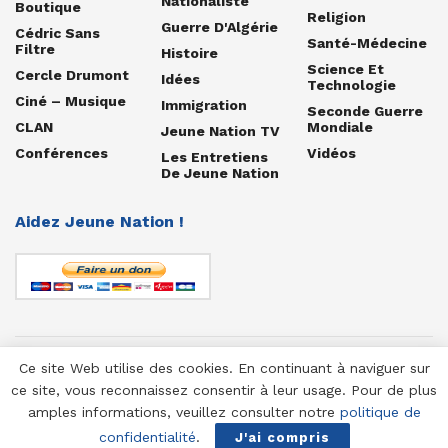
Nationaliste
Boutique
Religion
Guerre D'Algérie
Cédric Sans
Santé-Médecine
Filtre
Histoire
Science Et
Cercle Drumont
Idées
Technologie
Ciné – Musique
Immigration
Seconde Guerre
CLAN
Mondiale
Jeune Nation TV
Conférences
Vidéos
Les Entretiens
De Jeune Nation
Aidez Jeune Nation !
Ce site Web utilise des cookies. En continuant à naviguer sur
© 1958-2025 Jeune Nation
ce site, vous reconnaissez consentir à leur usage. Pour de plus
amples informations, veuillez consulter notre
politique de
confidentialité
.
J'ai compris