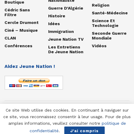
Nationaliste
Boutique
Religion
Guerre D'Algérie
Cédric Sans
Santé-Médecine
Filtre
Histoire
Science Et
Cercle Drumont
Idées
Technologie
Ciné – Musique
Immigration
Seconde Guerre
CLAN
Mondiale
Jeune Nation TV
Conférences
Vidéos
Les Entretiens
De Jeune Nation
Aidez Jeune Nation !
Ce site Web utilise des cookies. En continuant à naviguer sur
© 1958-2025 Jeune Nation
ce site, vous reconnaissez consentir à leur usage. Pour de plus
amples informations, veuillez consulter notre
politique de
confidentialité
.
J'ai compris