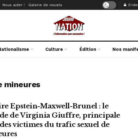
Nous aider !
Galerie de visuels
S'iden
Nationalisme
Culture
Édition
Nos manif
de mineures
ire Epstein-Maxwell-Brunel : le
ide de Virginia Giuffre, principale
des victimes du trafic sexuel de
ures