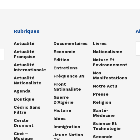
Rubriques
A
Actualité
Documentaires
Livres
Actualité
Economie
Nationalisme
Française
Édition
Nature Et
Actualité
Environnement
Entretiens
Internationale
Nos
Fréquence JN
Actualité
Manifestations
Nationaliste
Front
Notre Actu
Nationaliste
Agenda
Presse
Guerre
Boutique
D'Algérie
Religion
Cédric Sans
Histoire
Santé-
Filtre
Médecine
Idées
Cercle
Science Et
Drumont
Immigration
Technologie
Ciné –
Jeune Nation
Seconde
Musique
TV