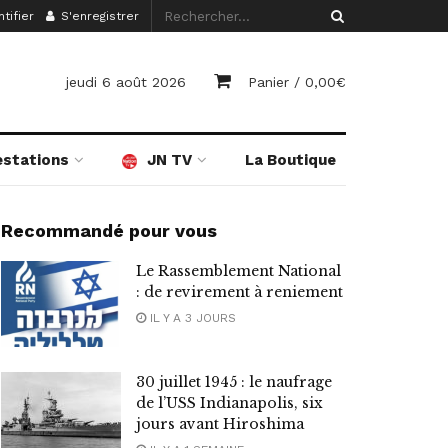
tifier
S'enregistrer
jeudi 6 août 2026
Panier /
0,00
€
estations
JN TV
La Boutique
Recommandé pour vous
Le Rassemblement National
: de revirement à reniement
IL Y A 3 JOURS
30 juillet 1945 : le naufrage
de l’USS Indianapolis, six
jours avant Hiroshima