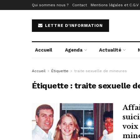
Qui sommes nous ?
Contact
Mentions légales et C.G.V
LETTRE D'INFORMATION
Accueil
Agenda
Actualité
Accueil
Étiquette
traite sexuelle de mineures
Étiquette :
traite sexuelle 
Affa
suic
voix 
mine