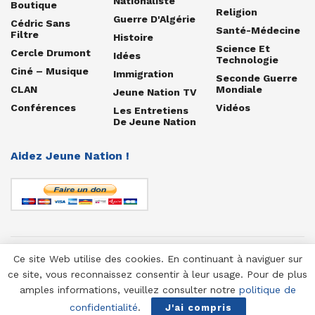
Nationaliste
Boutique
Religion
Guerre D'Algérie
Cédric Sans
Santé-Médecine
Filtre
Histoire
Science Et
Cercle Drumont
Idées
Technologie
Ciné – Musique
Immigration
Seconde Guerre
CLAN
Mondiale
Jeune Nation TV
Conférences
Vidéos
Les Entretiens
De Jeune Nation
Aidez Jeune Nation !
Ce site Web utilise des cookies. En continuant à naviguer sur
© 1958-2025 Jeune Nation
ce site, vous reconnaissez consentir à leur usage. Pour de plus
amples informations, veuillez consulter notre
politique de
confidentialité
.
J'ai compris