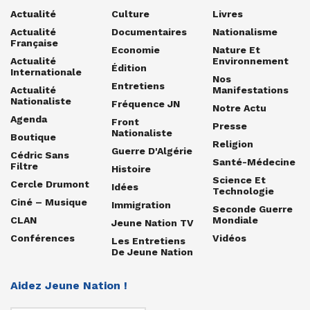
Actualité
Culture
Livres
Actualité
Documentaires
Nationalisme
Française
Economie
Nature Et
Actualité
Environnement
Édition
Internationale
Nos
Entretiens
Actualité
Manifestations
Nationaliste
Fréquence JN
Notre Actu
Agenda
Front
Presse
Nationaliste
Boutique
Religion
Guerre D'Algérie
Cédric Sans
Santé-Médecine
Filtre
Histoire
Science Et
Cercle Drumont
Idées
Technologie
Ciné – Musique
Immigration
Seconde Guerre
CLAN
Mondiale
Jeune Nation TV
Conférences
Vidéos
Les Entretiens
De Jeune Nation
Aidez Jeune Nation !