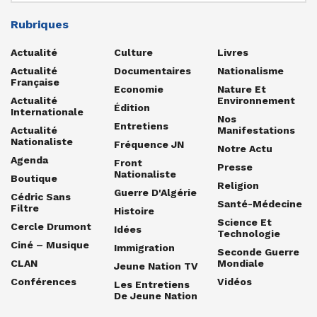
Rubriques
Actualité
Culture
Livres
Actualité
Documentaires
Nationalisme
Française
Economie
Nature Et
Actualité
Environnement
Édition
Internationale
Nos
Entretiens
Actualité
Manifestations
Nationaliste
Fréquence JN
Notre Actu
Agenda
Front
Presse
Nationaliste
Boutique
Religion
Guerre D'Algérie
Cédric Sans
Santé-Médecine
Filtre
Histoire
Science Et
Cercle Drumont
Idées
Technologie
Ciné – Musique
Immigration
Seconde Guerre
CLAN
Mondiale
Jeune Nation TV
Conférences
Vidéos
Les Entretiens
De Jeune Nation