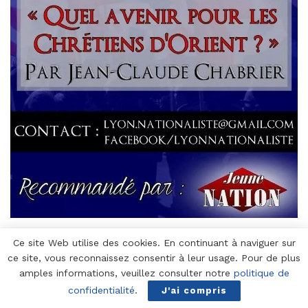
Ce site Web utilise des cookies. En continuant à naviguer sur
ce site, vous reconnaissez consentir à leur usage. Pour de plus
amples informations, veuillez consulter notre
politique de
20 décembre 2014, Milan : Congrès des
confidentialité
.
J'ai compris
nationalistes des pays européens