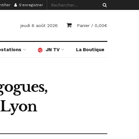
tifier
S'enregistrer
jeudi 6 août 2026
Panier /
0,00
€
estations
JN TV
La Boutique
gogues,
à Lyon