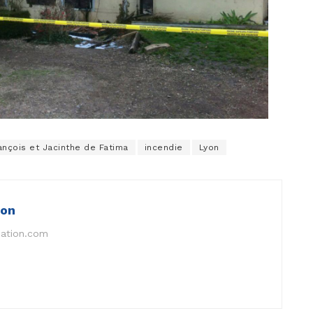
ançois et Jacinthe de Fatima
incendie
Lyon
ion
nation.com