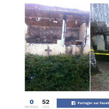
0
52
Partager sur Face
PARTAGES
VUES