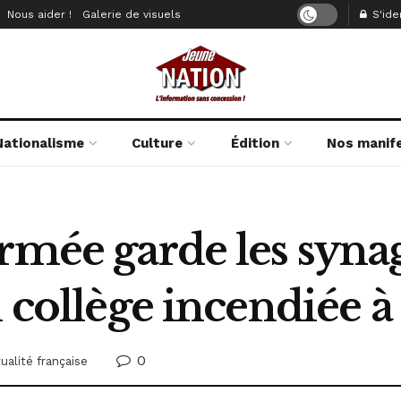
Nous aider !
Galerie de visuels
S'iden
Nationalisme
Culture
Édition
Nos manif
armée garde les syna
n collège incendiée 
0
ualité française