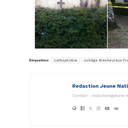
Étiquettes:
cathophobie
collège Bienheureux Fr
Redaction Jeune Nat
Contact :
redaction@jeune-