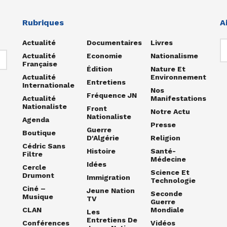
Rubriques
A
Actualité
Documentaires
Livres
Actualité
Economie
Nationalisme
Française
Édition
Nature Et
Actualité
Environnement
Entretiens
Internationale
Nos
Fréquence JN
Actualité
Manifestations
Nationaliste
Front
Notre Actu
Nationaliste
Agenda
Presse
Guerre
Boutique
D'Algérie
Religion
Cédric Sans
Histoire
Santé-
Filtre
Médecine
Idées
Cercle
Science Et
Drumont
Immigration
Technologie
Ciné –
Jeune Nation
Seconde
Musique
TV
Guerre
CLAN
Mondiale
Les
Entretiens De
Conférences
Vidéos