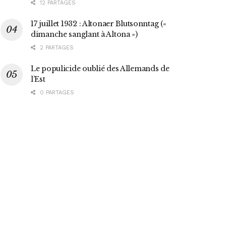
12 PARTAGES
17 juillet 1932 : Altonaer Blutsonntag («
dimanche sanglant à Altona »)
2 PARTAGES
Le populicide oublié des Allemands de
l’Est
0 PARTAGES