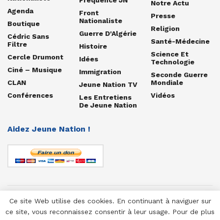
Fréquence JN
Notre Actu
Agenda
Front
Presse
Nationaliste
Boutique
Religion
Guerre D'Algérie
Cédric Sans
Santé-Médecine
Filtre
Histoire
Science Et
Cercle Drumont
Idées
Technologie
Ciné – Musique
Immigration
Seconde Guerre
CLAN
Mondiale
Jeune Nation TV
Conférences
Vidéos
Les Entretiens
De Jeune Nation
Aidez Jeune Nation !
Ce site Web utilise des cookies. En continuant à naviguer sur
© 1958-2025 Jeune Nation
ce site, vous reconnaissez consentir à leur usage. Pour de plus