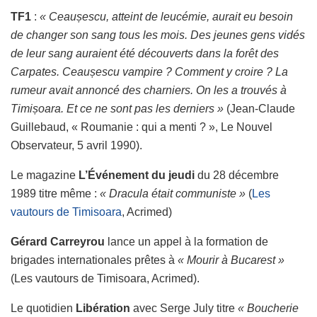
TF1
:
« Ceaușescu, atteint de leucémie, aurait eu besoin
de changer son sang tous les mois. Des jeunes gens vidés
de leur sang auraient été découverts dans la forêt des
Carpates. Ceaușescu vampire ? Comment y croire ? La
rumeur avait annoncé des charniers. On les a trouvés à
Timișoara. Et ce ne sont pas les derniers »
(Jean-Claude
Guillebaud, « Roumanie : qui a menti ? », Le Nouvel
Observateur,‎ 5 avril 1990).
Le magazine
L’Événement du jeudi
du 28 décembre
1989 titre même :
« Dracula était communiste »
(
Les
vautours de Timisoara
, Acrimed)
Gérard Carreyrou
lance un appel à la formation de
brigades internationales prêtes à
« Mourir à Bucarest »
(Les vautours de Timisoara, Acrimed).
Le quotidien
Libération
avec Serge July titre
« Boucherie