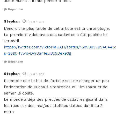
Juste Bucha – il faut penser à tout.
Répondre
Stephan
il y a 4 ans
L’endroit le plus faible de cet article est la chronologie.
La première vidéo avec des cadavres a été publiée le
1er avril
https://twitter.com/ViktoriiaUAH/status/150998578940445
s=20&t=fvwd-DwBanTeUBc5Dex93g
Répondre
Stephan
il y a 4 ans
Il semble que le but de l’article soit de changer un peu
l’orientation de Bucha à Srebrenica ou Timisoara et de
semer le doute.
Le monde a déjà des preuves de cadavres gisant dans
les rues sur des images satellites datées du 19 au 21
mars.