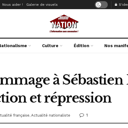
Nous aider !
Galerie de visuels
S'iden
Nationalisme
Culture
Édition
Nos manif
mmage à Sébastien
tion et répression
1
tualité française
,
Actualité nationaliste