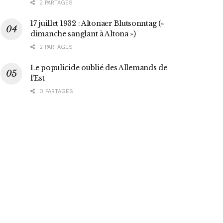
2 PARTAGES
17 juillet 1932 : Altonaer Blutsonntag («
dimanche sanglant à Altona »)
2 PARTAGES
Le populicide oublié des Allemands de
l’Est
0 PARTAGES