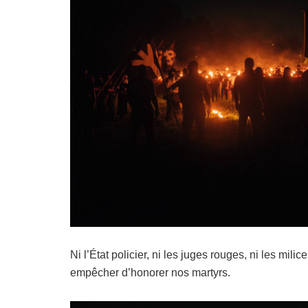
Ni l’État policier, ni les juges rouges, ni les mili
empêcher d’honorer nos martyrs.