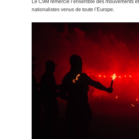
Le C9M remercie l’ensemble des mouvements et d
nationalistes venus de toute l’Europe.