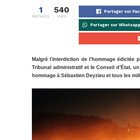
1
540
Partager sur Fa
PARTAGES
VUES
Partager sur Whatsap
Malgré l’interdiction de l’hommage édictée p
Tribunal administratif et le Conseil d’État, u
hommage à Sébastien Deyzieu et tous les mili