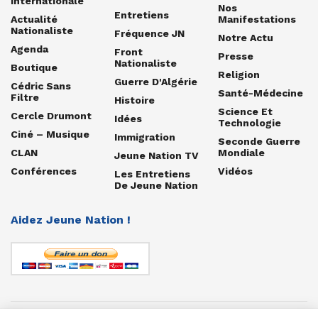
Internationale
Nos
Entretiens
Actualité
Manifestations
Nationaliste
Fréquence JN
Notre Actu
Agenda
Front
Presse
Nationaliste
Boutique
Religion
Guerre D'Algérie
Cédric Sans
Santé-Médecine
Filtre
Histoire
Science Et
Cercle Drumont
Idées
Technologie
Ciné – Musique
Immigration
Seconde Guerre
CLAN
Mondiale
Jeune Nation TV
Conférences
Vidéos
Les Entretiens
De Jeune Nation
Aidez Jeune Nation !