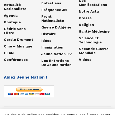
Nos
Entretiens
Actualité
Manifestations
Nationaliste
Fréquence JN
Notre Actu
Agenda
Front
Presse
Nationaliste
Boutique
Religion
Guerre D'Algérie
Cédric Sans
Santé-Médecine
Filtre
Histoire
Science Et
Cercle Drumont
Idées
Technologie
Ciné – Musique
Immigration
Seconde Guerre
CLAN
Mondiale
Jeune Nation TV
Conférences
Vidéos
Les Entretiens
De Jeune Nation
Aidez Jeune Nation !
Ce site Web utilise des cookies. En continuant à naviguer sur