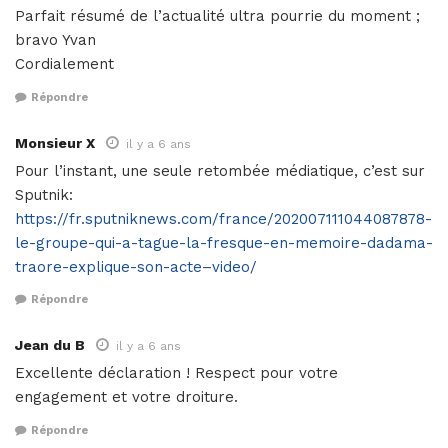
Parfait résumé de l’actualité ultra pourrie du moment ;
bravo Yvan
Cordialement
Répondre
Monsieur X
il y a 6 ans
Pour l’instant, une seule retombée médiatique, c’est sur
Sputnik:
https://fr.sputniknews.com/france/202007111044087878-
le-groupe-qui-a-tague-la-fresque-en-memoire-dadama-
traore-explique-son-acte–video/
Répondre
Jean du B
il y a 6 ans
Excellente déclaration ! Respect pour votre
engagement et votre droiture.
Répondre