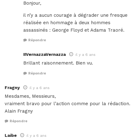
Bonjour,
il n’y a aucun courage à dégrader une fresque
réalisée en hommage à deux hommes
assassinés : George Floyd et Adama Traoré.
Répondre
IIVernazzaVernazza
il y a 6 ans
Brillant raisonnement. Bien vu.
Répondre
Fragny
il y a 6 ans
Mesdames, Messieurs,
vraiment bravo pour l’action comme pour la rédaction.
Alain Fragny
Répondre
Laibe
il y a 6 ans