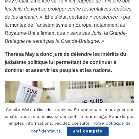
May s’était lamentée sur le
« fait tragique de l’histoire que
les Juifs doivent se protéger contre les tentatives répétées
de les anéantir. »
. Elle s’était déclarée
« consternée »
par
la montée de l’antisémitisme en Europe, notamment au
Royaume-Uni affirmant que
« sans ses Juifs, la Grande-
Bretagne ne serait pas la Grande-Bretagne. »
Theresa May a donc juré de défendre les intérêts du
judaïsme politique lui permettant de continuer à
dominer et asservir les peuples et les nations.
Ce site Web utilise des cookies. En continuant à naviguer sur
ce site, vous reconnaissez consentir à leur usage. Pour de plus
amples informations, veuillez consulter notre
politique de
confidentialité
.
J'ai compris