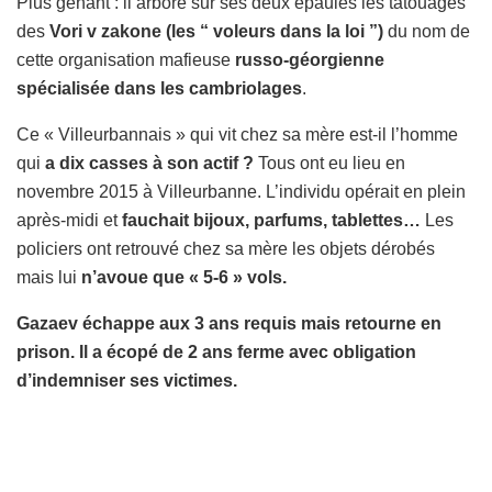
Plus gênant : il arbore sur ses deux épaules les tatouages
des
Vori v zakone (les “ voleurs dans la loi ”)
du nom de
cette organisation mafieuse
russo-géorgienne
spécialisée dans les cambriolages
.
Ce « Villeurbannais » qui vit chez sa mère est-il l’homme
qui
a dix casses à son actif ?
Tous ont eu lieu en
novembre 2015 à Villeurbanne. L’individu opérait en plein
après-midi et
fauchait bijoux, parfums, tablettes…
Les
policiers ont retrouvé chez sa mère les objets dérobés
mais lui
n’avoue que « 5-6 » vols.
Gazaev échappe aux 3 ans requis mais retourne en
prison. Il a écopé de 2 ans ferme avec obligation
d’indemniser ses victimes.