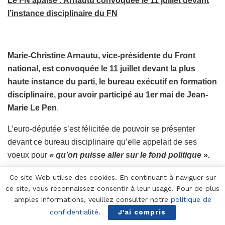
Le FN apaisé : Arnautu convoquée le 11 juillet devant
l’instance disciplinaire du FN
Marie-Christine Arnautu, vice-présidente du Front
national, est convoquée le 11 juillet devant la plus
haute instance du parti, le bureau exécutif en formation
disciplinaire, pour avoir participé au 1er mai de Jean-
Marie Le Pen
.
L’euro-députée s’est félicitée de pouvoir se présenter
devant ce bureau disciplinaire qu’elle appelait de ses
voeux pour
« qu’on puisse aller sur le fond politique ».
D’autres cadres frontistes avaient été sanctionnés en
Ce site Web utilise des cookies. En continuant à naviguer sur
ce site, vous reconnaissez consentir à leur usage. Pour de plus
perdant la tête de la fédération départementale qu’ils
amples informations, veuillez consulter notre
politique de
dirigeaient, comme l’eurodéputée Mireille d’Ornano (Isère),
confidentialité
.
J'ai compris
l’époux de Mme Arnautu, Philippe Chevrier (Yvelines) ou