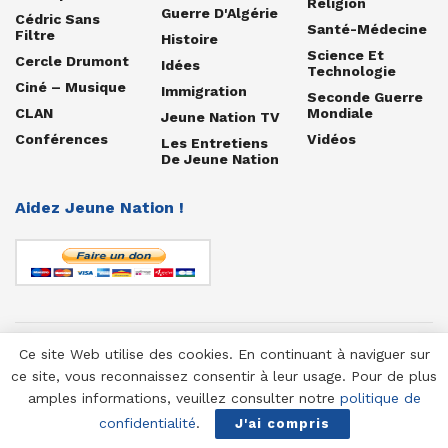
Religion
Guerre D'Algérie
Cédric Sans
Santé-Médecine
Filtre
Histoire
Science Et
Cercle Drumont
Idées
Technologie
Ciné – Musique
Immigration
Seconde Guerre
CLAN
Mondiale
Jeune Nation TV
Conférences
Vidéos
Les Entretiens
De Jeune Nation
Aidez Jeune Nation !
Ce site Web utilise des cookies. En continuant à naviguer sur
© 1958-2025 Jeune Nation
ce site, vous reconnaissez consentir à leur usage. Pour de plus
amples informations, veuillez consulter notre
politique de
confidentialité
.
J'ai compris