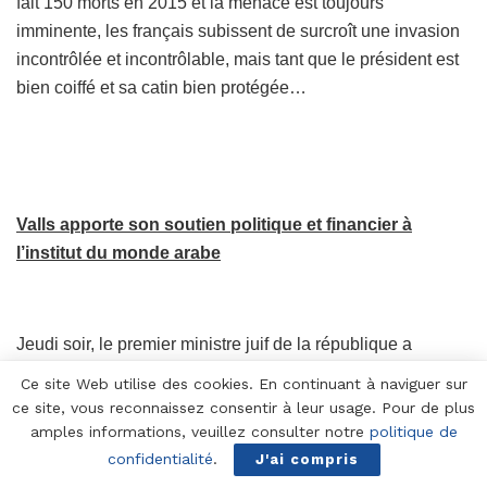
fait 150 morts en 2015 et la menace est toujours
imminente, les français subissent de surcroît une invasion
incontrôlée et incontrôlable, mais tant que le président est
bien coiffé et sa catin bien protégée…
Valls apporte son soutien politique et financier à
l’institut du monde arabe
Jeudi soir, le premier ministre juif de la république a
inauguré une exposition à l’institut du monde arabe, en
Ce site Web utilise des cookies. En continuant à naviguer sur
présence du président de l’institut, le pédocriminel juif
ce site, vous reconnaissez consentir à leur usage. Pour de plus
Jacques Lang.
amples informations, veuillez consulter notre
politique de
confidentialité
.
J'ai compris
Il a exprimé son soutien à l’IMA : «
Vous nous trouverez