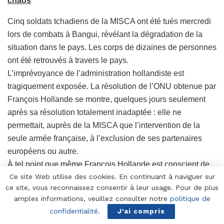
chaos
Cinq soldats tchadiens de la MISCA ont été tués mercredi
lors de combats à Bangui, révélant la dégradation de la
situation dans le pays. Les corps de dizaines de personnes
ont été retrouvés à travers le pays.
L’imprévoyance de l’administration hollandiste est
tragiquement exposée. La résolution de l’ONU obtenue par
François Hollande se montre, quelques jours seulement
après sa résolution totalement inadaptée : elle ne
permettait, auprès de la MISCA que l’intervention de la
seule armée française, à l’exclusion de ses partenaires
européens ou autre.
À tel point que même François Hollande est conscient de
Ce site Web utilise des cookies. En continuant à naviguer sur
la situation. Il a été contraint d’en appeler au secrétaire
ce site, vous reconnaissez consentir à leur usage. Pour de plus
général de l’ONU pour que celle-ci s’implique davantage
amples informations, veuillez consulter notre
politique de
et permette l’envoi de nouvelles troupes. Les militaires
confidentialité
.
J'ai compris
français demeureront dans l’attente totalement isolés, et