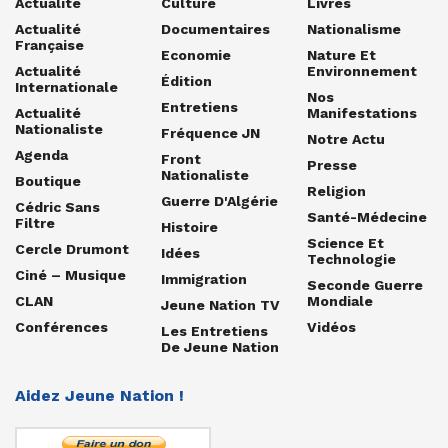
Actualité
Culture
Livres
Actualité
Documentaires
Nationalisme
Française
Economie
Nature Et
Actualité
Environnement
Édition
Internationale
Nos
Entretiens
Actualité
Manifestations
Nationaliste
Fréquence JN
Notre Actu
Agenda
Front
Presse
Nationaliste
Boutique
Religion
Guerre D'Algérie
Cédric Sans
Santé-Médecine
Filtre
Histoire
Science Et
Cercle Drumont
Idées
Technologie
Ciné – Musique
Immigration
Seconde Guerre
CLAN
Mondiale
Jeune Nation TV
Conférences
Vidéos
Les Entretiens
De Jeune Nation
Aidez Jeune Nation !