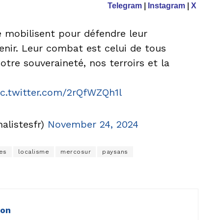
Telegram
|
Instagram
|
X
e mobilisent pour défendre leur
avenir. Leur combat est celui de tous
notre souveraineté, nos terroirs et la
ic.twitter.com/2rQfWZQh1l
alistesfr)
November 24, 2024
tes
localisme
mercosur
paysans
ion