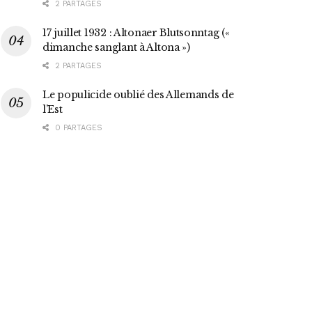
2 PARTAGES
17 juillet 1932 : Altonaer Blutsonntag («
dimanche sanglant à Altona »)
2 PARTAGES
Le populicide oublié des Allemands de
l’Est
0 PARTAGES