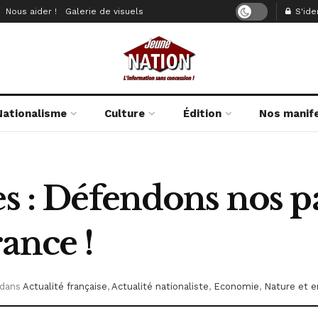
Nous aider !
Galerie de visuels
S'iden
Nationalisme
Culture
Édition
Nos manif
es : Défendons nos p
ance !
dans
Actualité française
,
Actualité nationaliste
,
Economie
,
Nature et 