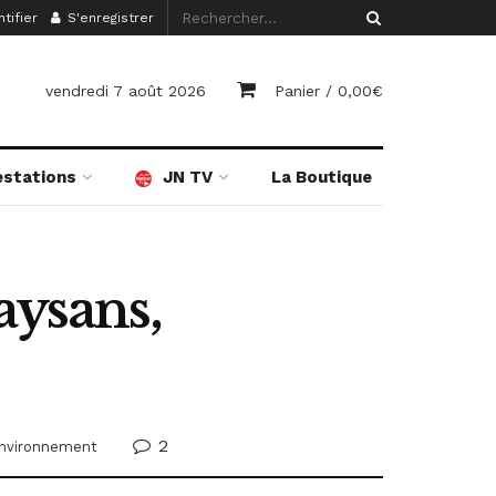
tifier
S'enregistrer
vendredi 7 août 2026
Panier /
0,00
€
estations
JN TV
La Boutique
aysans,
2
environnement