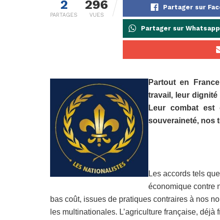
2
296
Partager sur Fa
PARTAGES
VUES
Partager sur Whatsapp
Partout en France,
travail, leur dignit
Leur combat est c
souveraineté, nos t
Les accords tels que
économique contre no
bas coût, issues de pratiques contraires à nos n
les multinationales. L’agriculture française, déjà 