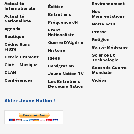
Actualité
Environnement
Édition
Internationale
Nos
Entretiens
Actualité
Manifestations
Nationaliste
Fréquence JN
Notre Actu
Agenda
Front
Presse
Nationaliste
Boutique
Religion
Guerre D'Algérie
Cédric Sans
Santé-Médecine
Filtre
Histoire
Science Et
Cercle Drumont
Idées
Technologie
Ciné – Musique
Immigration
Seconde Guerre
CLAN
Mondiale
Jeune Nation TV
Conférences
Vidéos
Les Entretiens
De Jeune Nation
Aidez Jeune Nation !