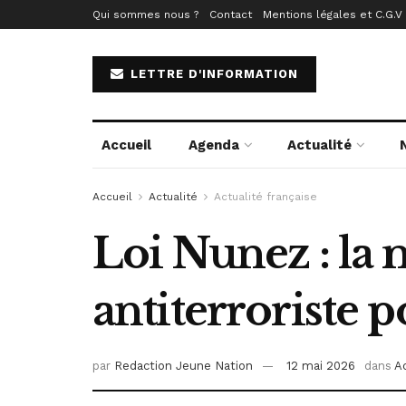
Qui sommes nous ?
Contact
Mentions légales et C.G.V
LETTRE D'INFORMATION
Accueil
Agenda
Actualité
Accueil
Actualité
Actualité française
Loi Nunez : la 
antiterroriste p
par
Redaction Jeune Nation
12 mai 2026
dans
Ac