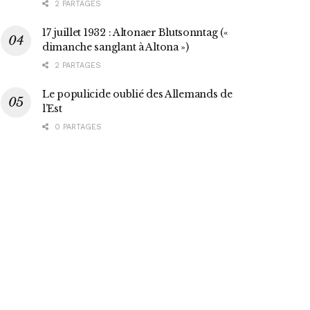
2 PARTAGES
17 juillet 1932 : Altonaer Blutsonntag («
dimanche sanglant à Altona »)
2 PARTAGES
Le populicide oublié des Allemands de
l’Est
0 PARTAGES