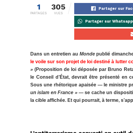
1
305
Partager sur Fa
PARTAGES
VUES
Partager sur Whatsapp
Dans un entretien au
Monde
publié dimanche 
le voile sur son projet de loi destiné à lutter c
»
(Proposition de loi déposée par Bruno Retail
le Conseil d’État, devrait être présenté en
Sous une rhétorique apaisée — le ministre pr
un islam en France »
— se cache un dispositif
la cible affichée. Et qui pourrait, à terme, s’a
L’antiterrorisme converti en outil d