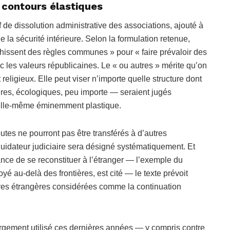
 contours élastiques
if de dissolution administrative des associations, ajouté à
de la sécurité intérieure. Selon la formulation retenue,
nchissent des règles communes » pour « faire prévaloir des
c les valeurs républicaines. Le « ou autres » mérite qu’on
t religieux. Elle peut viser n’importe quelle structure dont
aires, écologiques, peu importe — seraient jugés
n elle-même éminemment plastique.
utes ne pourront pas être transférés à d’autres
uidateur judiciaire sera désigné systématiquement. Et
nce de se reconstituer à l’étranger — l’exemple du
yé au-delà des frontières, est cité — le texte prévoit
uctures étrangères considérées comme la continuation
largement utilisé ces dernières années — y compris contre