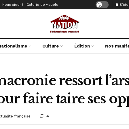
Nous aider !
Galerie de visuels
S'iden
Nationalisme
Culture
Édition
Nos manif
macronie ressort l’ar
our faire taire ses o
4
tualité française