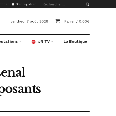
tifier
S'enregistrer
vendredi 7 août 2026
Panier /
0,00
€
estations
JN TV
La Boutique
senal
pposants