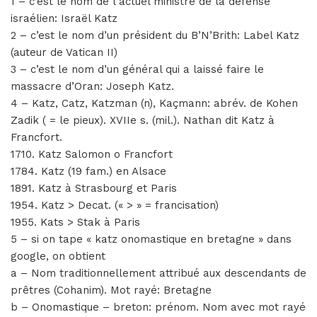
1 – c’est le nom de l’actuel ministre de la défense
israélien: Israël Katz
2 – c’est le nom d’un président du B’N’Brith: Label Katz
(auteur de Vatican II)
3 – c’est le nom d’un général qui a laissé faire le
massacre d’Oran: Joseph Katz.
4 – Katz, Catz, Katzman (n), Kaçmann: abrév. de Kohen
Zadik ( = le pieux). XVIIe s. (mil.). Nathan dit Katz à
Francfort.
1710. Katz Salomon o Francfort
1784. Katz (19 fam.) en Alsace
1891. Katz à Strasbourg et Paris
1954. Katz > Decat. (« > » = francisation)
1955. Kats > Stak à Paris
5 – si on tape « katz onomastique en bretagne » dans
google, on obtient
a – Nom traditionnellement attribué aux descendants de
prêtres (Cohanim). Mot rayé: Bretagne
b – Onomastique – breton: prénom. Nom avec mot rayé