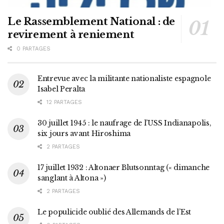
Le Rassemblement National : de
revirement à reniement
0 PARTAGES
Entrevue avec la militante nationaliste espagnole
Isabel Peralta
12 PARTAGES
30 juillet 1945 : le naufrage de l’USS Indianapolis,
six jours avant Hiroshima
2 PARTAGES
17 juillet 1932 : Altonaer Blutsonntag (« dimanche
sanglant à Altona »)
2 PARTAGES
Le populicide oublié des Allemands de l’Est