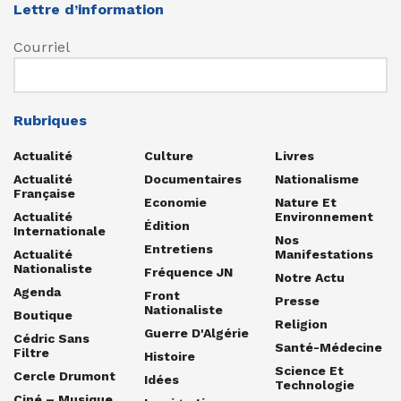
Lettre d’information
Courriel
Rubriques
Actualité
Culture
Livres
Actualité
Documentaires
Nationalisme
Française
Economie
Nature Et
Actualité
Environnement
Édition
Internationale
Nos
Entretiens
Actualité
Manifestations
Nationaliste
Fréquence JN
Notre Actu
Agenda
Front
Presse
Nationaliste
Boutique
Religion
Guerre D'Algérie
Cédric Sans
Santé-Médecine
Filtre
Histoire
Science Et
Cercle Drumont
Idées
Technologie
Ciné – Musique