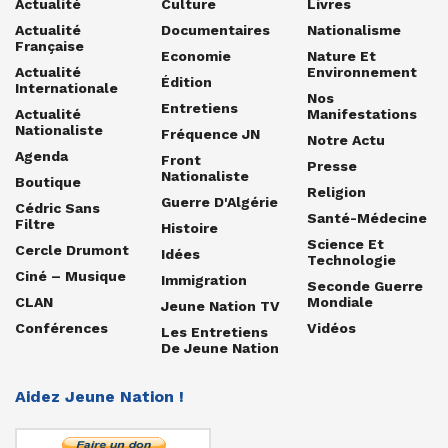
Actualité
Culture
Livres
Actualité
Documentaires
Nationalisme
Française
Economie
Nature Et
Actualité
Environnement
Édition
Internationale
Nos
Entretiens
Actualité
Manifestations
Nationaliste
Fréquence JN
Notre Actu
Agenda
Front
Presse
Nationaliste
Boutique
Religion
Guerre D'Algérie
Cédric Sans
Santé-Médecine
Filtre
Histoire
Science Et
Cercle Drumont
Idées
Technologie
Ciné – Musique
Immigration
Seconde Guerre
CLAN
Mondiale
Jeune Nation TV
Conférences
Vidéos
Les Entretiens
De Jeune Nation
Aidez Jeune Nation !