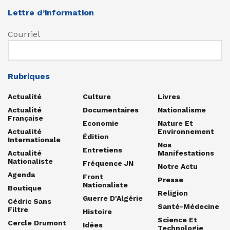
Lettre d’information
Courriel
Rubriques
Actualité
Culture
Livres
Actualité
Documentaires
Nationalisme
Française
Economie
Nature Et
Actualité
Environnement
Édition
Internationale
Nos
Entretiens
Actualité
Manifestations
Nationaliste
Fréquence JN
Notre Actu
Agenda
Front
Presse
Nationaliste
Boutique
Religion
Guerre D'Algérie
Cédric Sans
Santé-Médecine
Filtre
Histoire
Science Et
Cercle Drumont
Idées
Technologie