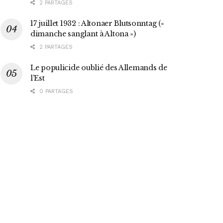
2 PARTAGES
17 juillet 1932 : Altonaer Blutsonntag («
dimanche sanglant à Altona »)
2 PARTAGES
Le populicide oublié des Allemands de
l’Est
0 PARTAGES