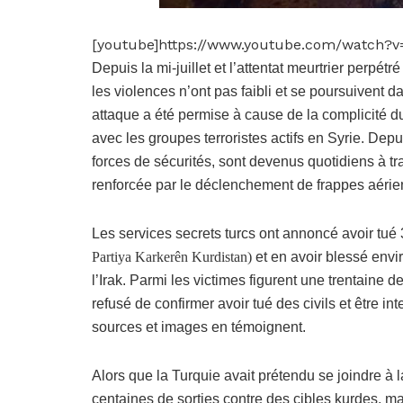
[youtube]https://www.youtube.com/watch?
Depuis la mi-juillet et l’attentat meurtrier perpét
les violences n’ont pas faibli et se poursuivent d
attaque a été permise à cause de la complicité d
avec les groupes terroristes actifs en Syrie. Depui
forces de sécurités, sont devenus quotidiens à tr
renforcée par le déclenchement de frappes aérie
Les services secrets turcs ont annoncé avoir tué
Partiya Karkerên Kurdistan)
et en avoir blessé env
l’Irak. Parmi les victimes figurent une trentaine
refusé de confirmer avoir tué des civils et être 
sources et images en témoignent.
Alors que la Turquie avait prétendu se joindre à la
centaines de sorties contre des cibles kurdes, mai