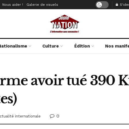
Nous aider !
Galerie de visuels
S'iden
Nationalisme
Culture
Édition
Nos manif
irme avoir tué 390 K
es)
0
ctualité internationale