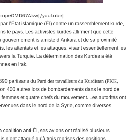
v=npeOMD67Akw[/youtube]
ré par l’État islamique (ÉI) contre un rassemblement kurde,
ans le pays. Les activistes kurdes affirment que cette
u gouvernement islamiste d’Ankara et de sa proximité
s, les attentats et les attaques, visant essentiellement les
avers la Turquie. La détermination des Kurdes a été
nnes en Irak.
 390 partisans du
Parti des travailleurs du Kurdistan (PKK,
iron 400 autres lors de bombardements dans le nord de
 de femmes et quatre chefs du mouvement. Les autorités ont
intervenues dans le nord de la Syrie, comme diverses
 coalition anti-ÉI, ses avions ont réalisé plusieurs
s n’ont attaqué qu’à trois reprises des positions