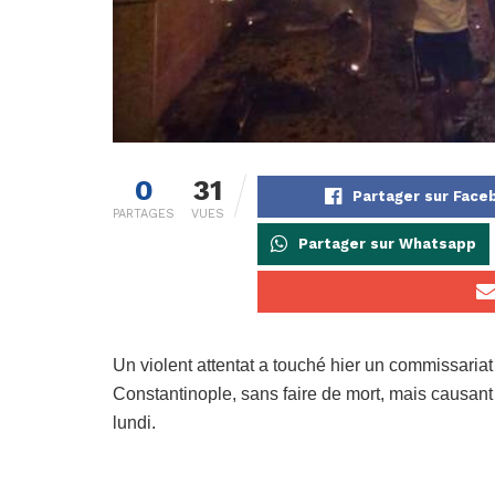
0
31
Partager sur Face
PARTAGES
VUES
Partager sur Whatsapp
Un violent attentat a touché hier un commissariat
Constantinople, sans faire de mort, mais causant
lundi.