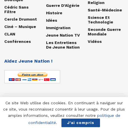
Religion
Guerre D'Algérie
Cédric Sans
Santé-Médecine
Filtre
Histoire
Science Et
Cercle Drumont
Idées
Technologie
Ciné – Musique
Immigration
Seconde Guerre
CLAN
Mondiale
Jeune Nation TV
Conférences
Vidéos
Les Entretiens
De Jeune Nation
Aidez Jeune Nation !
Ce site Web utilise des cookies. En continuant à naviguer sur
© 1958-2025 Jeune Nation
ce site, vous reconnaissez consentir à leur usage. Pour de plus
amples informations, veuillez consulter notre
politique de
confidentialité
.
J'ai compris