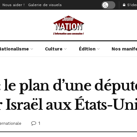
Nous aider !
Galerie de visuels
S'iden
Nationalisme
Culture
Édition
Nos manif
e plan d’une député 
 Israël aux États-Un
1
ternationale