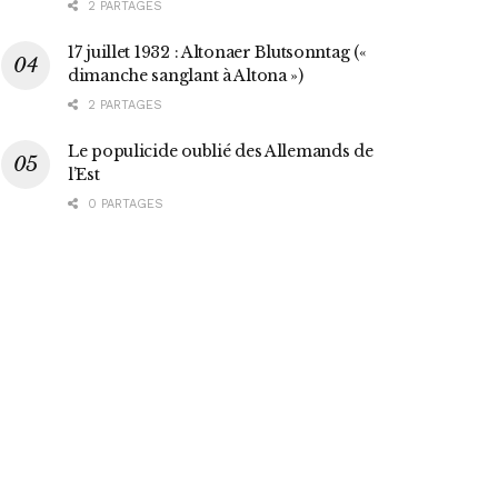
2 PARTAGES
17 juillet 1932 : Altonaer Blutsonntag («
dimanche sanglant à Altona »)
2 PARTAGES
Le populicide oublié des Allemands de
l’Est
0 PARTAGES