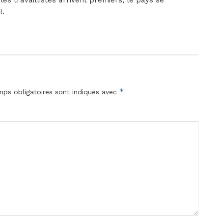
 les travaillistes arrivent premiers, le pays se
l.
*
ps obligatoires sont indiqués avec