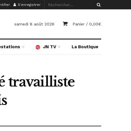
tifier
S'enregistrer
samedi 8 août 2026
Panier /
0,00
€
estations
JN TV
La Boutique
travailliste
is