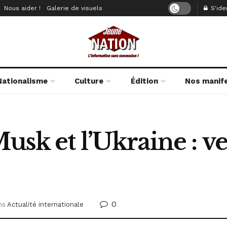
Nous aider !
Galerie de visuels
S'iden
Nationalisme
Culture
Édition
Nos manif
usk et l’Ukraine : ve
0
ns
Actualité internationale