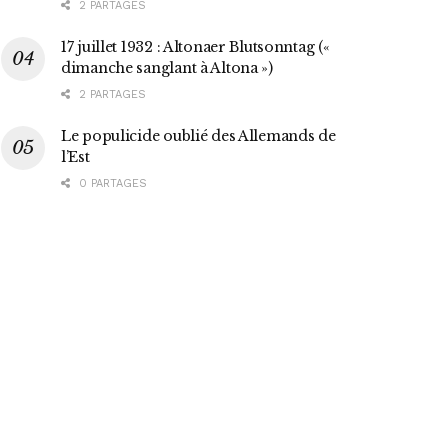
2 PARTAGES
17 juillet 1932 : Altonaer Blutsonntag («
dimanche sanglant à Altona »)
2 PARTAGES
Le populicide oublié des Allemands de
l’Est
0 PARTAGES