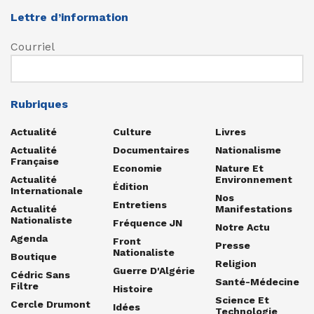
Lettre d’information
Courriel
Rubriques
Actualité
Culture
Livres
Actualité
Documentaires
Nationalisme
Française
Economie
Nature Et
Actualité
Environnement
Édition
Internationale
Nos
Entretiens
Actualité
Manifestations
Nationaliste
Fréquence JN
Notre Actu
Agenda
Front
Presse
Nationaliste
Boutique
Religion
Guerre D'Algérie
Cédric Sans
Santé-Médecine
Filtre
Histoire
Science Et
Cercle Drumont
Idées
Technologie