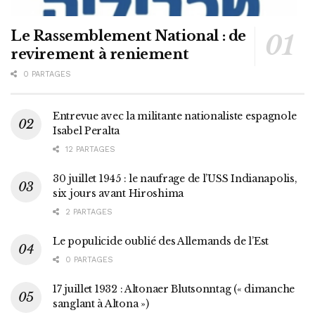
Le Rassemblement National : de
revirement à reniement
0 PARTAGES
Entrevue avec la militante nationaliste espagnole
Isabel Peralta
12 PARTAGES
30 juillet 1945 : le naufrage de l’USS Indianapolis,
six jours avant Hiroshima
2 PARTAGES
Le populicide oublié des Allemands de l’Est
0 PARTAGES
17 juillet 1932 : Altonaer Blutsonntag (« dimanche
sanglant à Altona »)