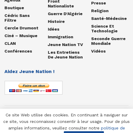
Front
Presse
Nationaliste
Boutique
Religion
Guerre D'Algérie
Cédric Sans
Santé-Médecine
Filtre
Histoire
Science Et
Cercle Drumont
Idées
Technologie
Ciné – Musique
Immigration
Seconde Guerre
CLAN
Mondiale
Jeune Nation TV
Conférences
Vidéos
Les Entretiens
De Jeune Nation
Aidez Jeune Nation !
Ce site Web utilise des cookies. En continuant à naviguer sur
© 1958-2025 Jeune Nation
ce site, vous reconnaissez consentir à leur usage. Pour de plus
amples informations, veuillez consulter notre
politique de