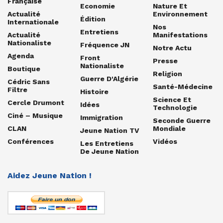
Française
Economie
Nature Et
Actualité
Environnement
Édition
Internationale
Nos
Entretiens
Actualité
Manifestations
Nationaliste
Fréquence JN
Notre Actu
Agenda
Front
Presse
Nationaliste
Boutique
Religion
Guerre D'Algérie
Cédric Sans
Santé-Médecine
Filtre
Histoire
Science Et
Cercle Drumont
Idées
Technologie
Ciné – Musique
Immigration
Seconde Guerre
CLAN
Mondiale
Jeune Nation TV
Conférences
Vidéos
Les Entretiens
De Jeune Nation
Aidez Jeune Nation !