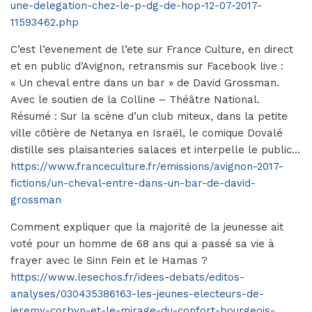
une-delegation-chez-le-p-dg-de-hop-12-07-2017-
11593462.php
C’est l’evenement de l’ete sur France Culture, en direct
et en public d’Avignon, retransmis sur Facebook live :
« Un cheval entre dans un bar » de David Grossman.
Avec le soutien de la Colline – Théâtre National.
Résumé : Sur la scène d’un club miteux, dans la petite
ville côtière de Netanya en Israël, le comique Dovalé
distille ses plaisanteries salaces et interpelle le public…
https://www.franceculture.fr/emissions/avignon-2017-
fictions/un-cheval-entre-dans-un-bar-de-david-
grossman
Comment expliquer que la majorité de la jeunesse ait
voté pour un homme de 68 ans qui a passé sa vie à
frayer avec le Sinn Fein et le Hamas ?
https://www.lesechos.fr/idees-debats/editos-
analyses/030435386163-les-jeunes-electeurs-de-
jeremy-corbyn-et-le-mirage-du-confort-bourgeois-