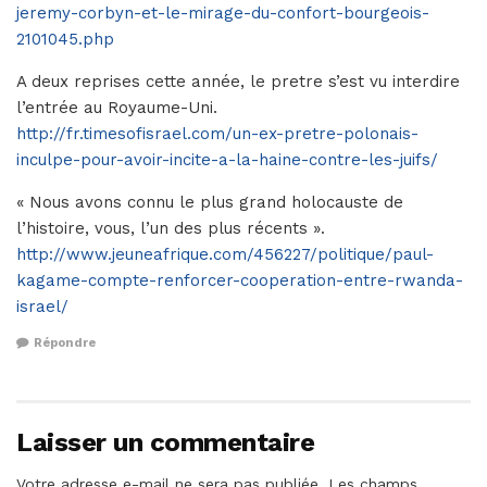
jeremy-corbyn-et-le-mirage-du-confort-bourgeois-
2101045.php
A deux reprises cette année, le pretre s’est vu interdire
l’entrée au Royaume-Uni.
http://fr.timesofisrael.com/un-ex-pretre-polonais-
inculpe-pour-avoir-incite-a-la-haine-contre-les-juifs/
« Nous avons connu le plus grand holocauste de
l’histoire, vous, l’un des plus récents ».
http://www.jeuneafrique.com/456227/politique/paul-
kagame-compte-renforcer-cooperation-entre-rwanda-
israel/
Répondre
Laisser un commentaire
Votre adresse e-mail ne sera pas publiée.
Les champs