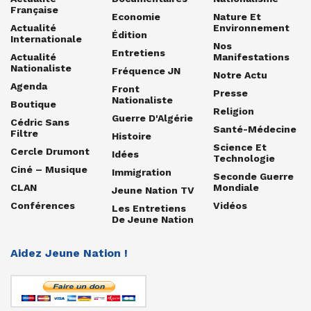
Française
Economie
Nature Et
Actualité
Environnement
Édition
Internationale
Nos
Entretiens
Actualité
Manifestations
Nationaliste
Fréquence JN
Notre Actu
Agenda
Front
Presse
Nationaliste
Boutique
Religion
Guerre D'Algérie
Cédric Sans
Santé-Médecine
Filtre
Histoire
Science Et
Cercle Drumont
Idées
Technologie
Ciné – Musique
Immigration
Seconde Guerre
CLAN
Mondiale
Jeune Nation TV
Conférences
Vidéos
Les Entretiens
De Jeune Nation
Aidez Jeune Nation !