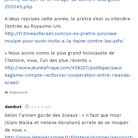
2101045.php
A deux reprises cette année, le pretre s’est vu interdire
l’entrée au Royaume-Uni.
http://fr.timesofisrael.com/un-ex-pretre-polonais-
inculpe-pour-avoir-incite-a-la-haine-contre-les-juifs/
« Nous avons connu le plus grand holocauste de
l’histoire, vous, l’un des plus récents ».
http://www.jeuneafrique.com/456227/politique/paul-
kagame-compte-renforcer-cooperation-entre-rwanda-
israel/
Répondre
dambut
il y a 9 ans
Selon l’ancien garde des Sceaux : « Il faut que Hop!
(Alain Malka et Helene Abraham) arrete de se moquer
de nous ».
http://www.letelegramme.fr/finistere/quimper/aeroport-