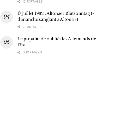
12 PARTAGES
17 juillet 1932 : Altonaer Blutsonntag («
dimanche sanglant à Altona »)
2 PARTAGES
Le populicide oublié des Allemands de
l’Est
0 PARTAGES