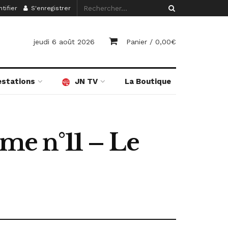
tifier
S'enregistrer
jeudi 6 août 2026
Panier /
0,00
€
estations
JN TV
La Boutique
sme n°11 – Le