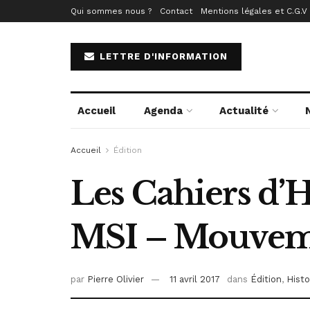
Qui sommes nous ?
Contact
Mentions légales et C.G.V
LETTRE D'INFORMATION
Accueil
Agenda
Actualité
Accueil
Édition
Les Cahiers d’H
MSI – Mouvemen
par
Pierre Olivier
11 avril 2017
dans
Édition
,
Histo