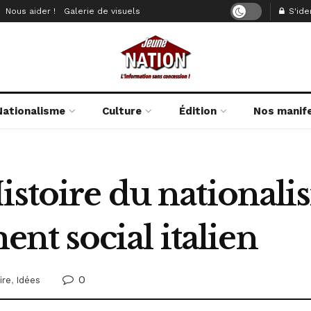
Nous aider !
Galerie de visuels
S'iden
Nationalisme
Culture
Édition
Nos manif
istoire du nationali
t social italien
0
ire
,
Idées