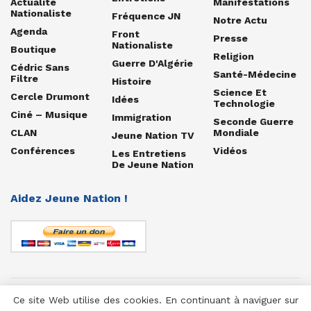
Actualité
Manifestations
Nationaliste
Fréquence JN
Notre Actu
Agenda
Front
Presse
Nationaliste
Boutique
Religion
Guerre D'Algérie
Cédric Sans
Santé-Médecine
Filtre
Histoire
Science Et
Cercle Drumont
Idées
Technologie
Ciné – Musique
Immigration
Seconde Guerre
CLAN
Mondiale
Jeune Nation TV
Conférences
Vidéos
Les Entretiens
De Jeune Nation
Aidez Jeune Nation !
Ce site Web utilise des cookies. En continuant à naviguer sur
© 1958-2025 Jeune Nation