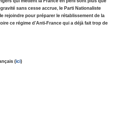
gers qui mettent la France en péril sont plus que
avité sans cesse accrue, le Parti Nationaliste
e rejoindre pour préparer le rétablissement de la
oire ce régime d’Anti-France qui a déjà fait trop de
ançais (
ici
)