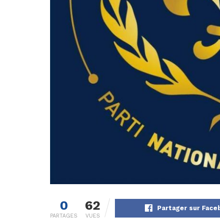
0
62
Partager sur Face
PARTAGES
VUES