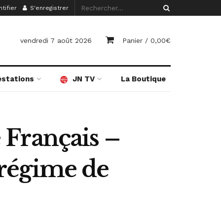
tifier
S'enregistrer
vendredi 7 août 2026
Panier /
0,00
€
estations
JN TV
La Boutique
 Français –
n régime de