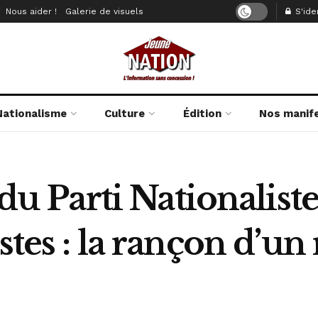
Nous aider !
Galerie de visuels
S'iden
Nationalisme
Culture
Édition
Nos manif
Parti Nationaliste
stes : la rançon d’u