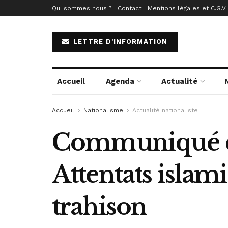
Qui sommes nous ?
Contact
Mentions légales et C.G.V
LETTRE D'INFORMATION
Accueil
Agenda
Actualité
Accueil
Nationalisme
Actualité nationaliste
Communiqué du 
Attentats islami
trahison