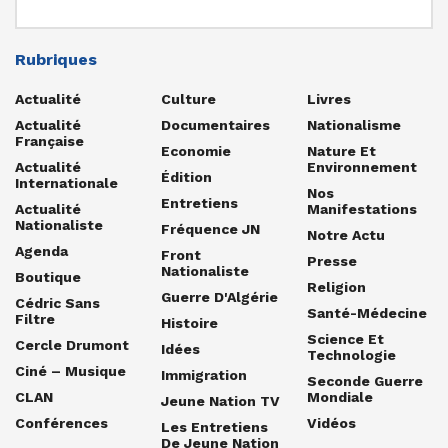
Rubriques
Actualité
Culture
Livres
Actualité
Documentaires
Nationalisme
Française
Economie
Nature Et
Actualité
Environnement
Édition
Internationale
Nos
Entretiens
Actualité
Manifestations
Nationaliste
Fréquence JN
Notre Actu
Agenda
Front
Presse
Nationaliste
Boutique
Religion
Guerre D'Algérie
Cédric Sans
Santé-Médecine
Filtre
Histoire
Science Et
Cercle Drumont
Idées
Technologie
Ciné – Musique
Immigration
Seconde Guerre
CLAN
Mondiale
Jeune Nation TV
Conférences
Vidéos
Les Entretiens
De Jeune Nation