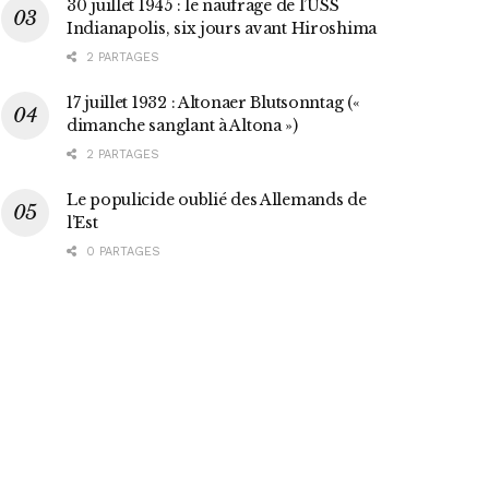
30 juillet 1945 : le naufrage de l’USS
Indianapolis, six jours avant Hiroshima
2 PARTAGES
17 juillet 1932 : Altonaer Blutsonntag («
dimanche sanglant à Altona »)
2 PARTAGES
Le populicide oublié des Allemands de
l’Est
0 PARTAGES