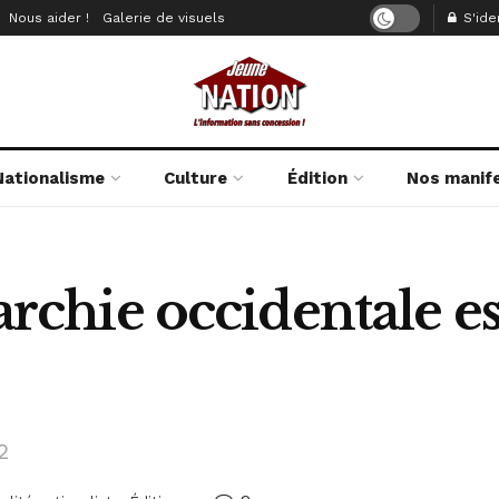
Nous aider !
Galerie de visuels
S'iden
Nationalisme
Culture
Édition
Nos manif
garchie occidentale 
2