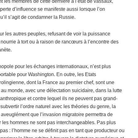
nt les membres de cette dernière à l’état de vassaux,
perte d’influence se manifeste aussi lorsque l’on
’il s’agit de condamner la Russie.
r les autres peuples, refusant de voir la puissance
nourrie à tort ou à raison de rancœurs à l’encontre des
anète.
onopole pour les échanges internationaux, n’est plus
portable pour Washington. En outre, les Etats
olingienne, dont la France au premier chef, sont une
s au monde, avec une délectation suicidaire, dans la lutte
’anthropique et contre lequel ils ne peuvent pas grand-
bvertir l’ordre naturel avec les théories du genre, la
t aveuglément que l’invasion migratoire permettra de
 les hommes ne sont pas interchangeables. Pas plus
 pas : l’homme ne se définit pas en tant que producteur ou