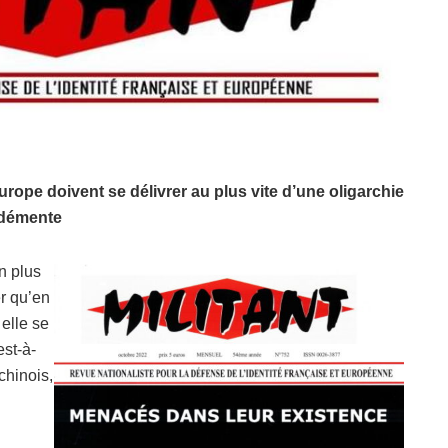
rope doivent se délivrer au plus vite d’une oligarchie
démente
n plus
r qu’en
elle se
est-à-
chinois,