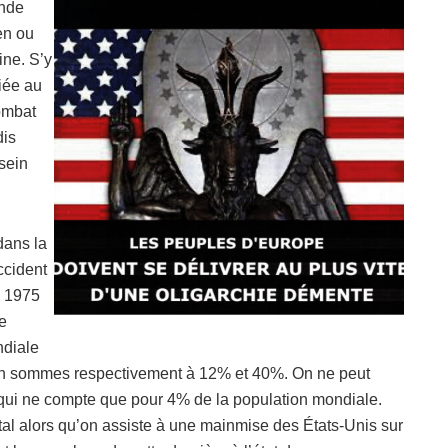
onde
en ou
ine. S’y
iée au
ombat
dis
sein
dans la
ccident
n 1975
e
ndiale
 en sommes respectivement à 12% et 40%. On ne peut
qui ne compte que pour 4% de la population mondiale.
tal alors qu’on assiste à une mainmise des États-Unis sur