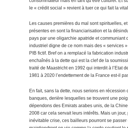
consommateur mais en tant qu’être culturel. Et sup
le « crédit social » revient à tuer ce qui fait la vita
Les causes premières du mal sont spirituelles, e
présentes en sont la financiarisation et la désin
pays par une oligarchie apatride et communiant d
industriel digne de ce nom mais des « services »
PIB fictif. Bref on a remplacé la fabrication indus
enchaînés à la dette qui est la clef de la soumiss
traité de Maastricht en 1992 qui interdit à l’Etat 
1981 à 2020 l’endettement de la France est-il p
En fait, sans la dette, nous serions en récession 
banques, derière lesquelles se trouvent une poign
dépendons des Emirats arabes unis, de la Chine 
2008 car cela servait leurs intérêts. Mais un jour
inévitable crise, ces bailleurs pourront se passer
maintiendront en vie comme la corde soutient le