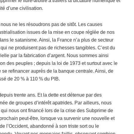
primer le libre-arbitre à travers la dictature numérique et
lité d’une civilisation.
t nous ne les résoudrons pas de sitôt. Les causes
dustrialisation issues de la mise en coupe réglée de nos
ans le satanisme. Ainsi, la France n’a plus de secteur
 qui ne produisent pas de richesses tangibles. C’est du
trielle par la fabrication d’argent. Nous sommes ainsi
ion des peuples ; depuis la loi de 1973 et surtout avec le
de se refinancer auprès de la banque centrale. Ainsi, de
assé de 20 % à 110 % du PIB.
depuis trente ans. Et la dette est détenue par des
ée de groupes d’intérêt apatrides. Par ailleurs, nous
qui nous ont financé lors de la crise des Subprime de
, prochain peut-être, lorsque va survenir une nouvelle et
 de l’Occident, abandonné à son triste sort ou le
 pendu. Voyant nos monnaies faillis, observant combien