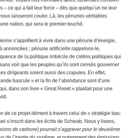
 – ce qui a fait leur force – dès que quelqu’un ne leur
 nous laisseront couler. Là, les pénuries véritables
d’une nation, qui sera le premier touché.
ienne s’apprêtent à vivre dans une pénurie d’énergie,
 annoncées ; pénurie artificielle rappelons-le,
ence de la politique imbécile de crétins politiques qui
 sans voir que les peuples qu’ils sont censés gouverner
es dirigeants soient aussi des crapules. En effet,
ande bascule » et la fin de l’abondance sont d’une
i, dans son livre « Great Reset » plaidait pour une
vid.
 de ce projet dément à travers celui de « stratégie bas-
uel s’inscrit dans les écrits de Schwab. Nous y lisons,
sions de carbone) pourrait s’aggraver pour le deuxième
u de l’inertie du système, et notamment des émissions