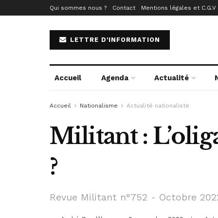
Qui sommes nous ?
Contact
Mentions légales et C.G.V
LETTRE D'INFORMATION
Accueil
Agenda
Actualité
Accueil
Nationalisme
Actualité nationaliste
Militant : L’oli
?
Revue Militant n°752 - Octobre 202