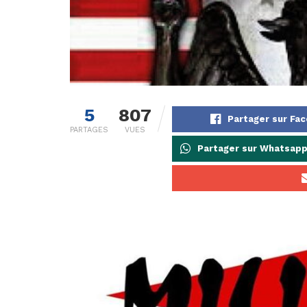
5
807
Partager sur Fa
PARTAGES
VUES
Partager sur Whatsap