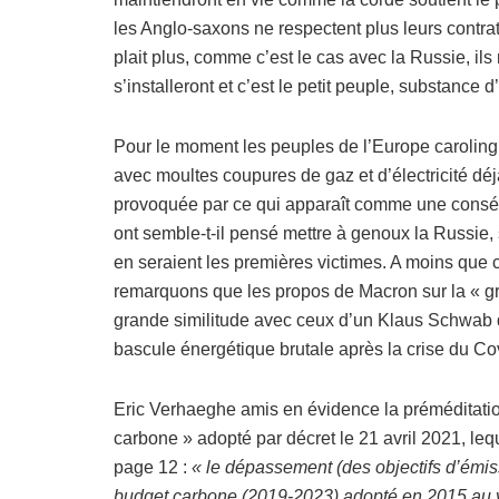
les Anglo-saxons ne respectent plus leurs contrats
plait plus, comme c’est le cas avec la Russie, ils
s’installeront et c’est le petit peuple, substance 
Pour le moment les peuples de l’Europe caroling
avec moultes coupures de gaz et d’électricité déjà
provoquée par ce qui apparaît comme une conséqu
ont semble-t-il pensé mettre à genoux la Russie,
en seraient les premières victimes. A moins que c
remarquons que les propos de Macron sur la « gr
grande similitude avec ceux d’un Klaus Schwab qu
bascule énergétique brutale après la crise du Co
Eric Verhaeghe amis en évidence la préméditation
carbone » adopté par décret le 21 avril 2021, leq
page 12 :
« le dépassement (des objectifs d’émis
budget carbone (2019-2023) adopté en 2015 au v