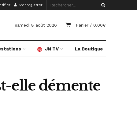
tifier
S'enregistrer
samedi 8 août 2026
Panier /
0,00
€
estations
JN TV
La Boutique
est-elle démente