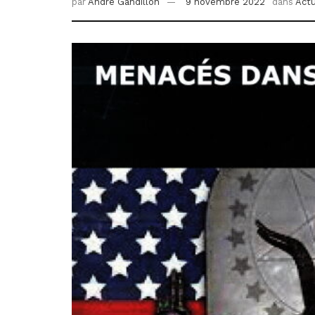
par
André Gandillon
9 novembre 2022
dans
Actu