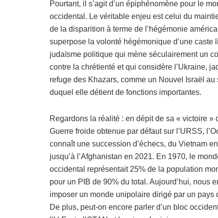
Pourtant, il s’agit d’un épiphénomène pour le m
occidental. Le véritable enjeu est celui du mainti
de la disparition à terme de l’hégémonie américa
superpose la volonté hégémonique d’une caste l
judaïsme politique qui mène séculairement un c
contre la chrétienté et qui considère l’Ukraine, ja
refuge des Khazars, comme un Nouvel Israël au 
duquel elle détient de fonctions importantes.
Regardons la réalité : en dépit de sa « victoire » 
Guerre froide obtenue par défaut sur l’URSS, l’O
connaît une succession d’échecs, du Vietnam e
jusqu’à l’Afghanistan en 2021. En 1970, le mond
occidental représentait 25% de la population mo
pour un PIB de 90% du total. Aujourd’hui, nous
imposer un monde unipolaire dirigé par un pays 
De plus, peut-on encore parler d’un bloc occiden