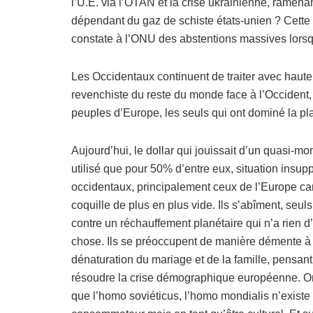
l’U.E. via l’OTAN et la crise ukrainienne, ramena
dépendant du gaz de schiste états-unien ? Cette 
constate à l’ONU des abstentions massives lorsqu
Les Occidentaux continuent de traiter avec hauteu
revenchiste du reste du monde face à l’Occident, 
peuples d’Europe, les seuls qui ont dominé la pl
Aujourd’hui, le dollar qui jouissait d’un quasi-m
utilisé que pour 50% d’entre eux, situation insup
occidentaux, principalement ceux de l’Europe car
coquille de plus en plus vide. Ils s’abîment, seul
contre un réchauffement planétaire qui n’a rien d
chose. Ils se préoccupent de manière démente à su
dénaturation du mariage et de la famille, pensan
résoudre la crise démographique européenne. Or
que l’homo soviéticus, l’homo mondialis n’existe