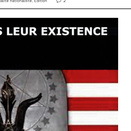
2
alité nationaliste
,
Édition