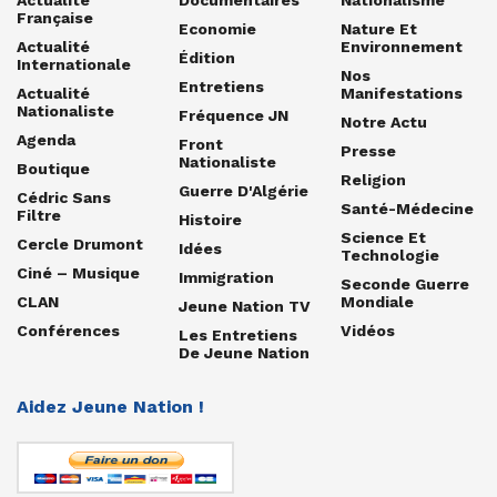
Française
Economie
Nature Et
Actualité
Environnement
Édition
Internationale
Nos
Entretiens
Actualité
Manifestations
Nationaliste
Fréquence JN
Notre Actu
Agenda
Front
Presse
Nationaliste
Boutique
Religion
Guerre D'Algérie
Cédric Sans
Santé-Médecine
Filtre
Histoire
Science Et
Cercle Drumont
Idées
Technologie
Ciné – Musique
Immigration
Seconde Guerre
CLAN
Mondiale
Jeune Nation TV
Conférences
Vidéos
Les Entretiens
De Jeune Nation
Aidez Jeune Nation !