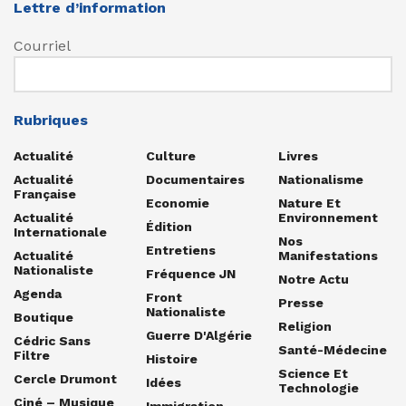
Lettre d’information
Courriel
Rubriques
Actualité
Culture
Livres
Actualité
Documentaires
Nationalisme
Française
Economie
Nature Et
Actualité
Environnement
Édition
Internationale
Nos
Entretiens
Actualité
Manifestations
Nationaliste
Fréquence JN
Notre Actu
Agenda
Front
Presse
Nationaliste
Boutique
Religion
Guerre D'Algérie
Cédric Sans
Santé-Médecine
Filtre
Histoire
Science Et
Cercle Drumont
Idées
Technologie
Ciné – Musique
Immigration