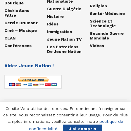
Nationaliste
Boutique
Religion
Guerre D'Algérie
Cédric Sans
Santé-Médecine
Filtre
Histoire
Science Et
Cercle Drumont
Idées
Technologie
Ciné – Musique
Immigration
Seconde Guerre
CLAN
Mondiale
Jeune Nation TV
Conférences
Vidéos
Les Entretiens
De Jeune Nation
Aidez Jeune Nation !
Ce site Web utilise des cookies. En continuant à naviguer sur
© 1958-2025 Jeune Nation
ce site, vous reconnaissez consentir à leur usage. Pour de plus
amples informations, veuillez consulter notre
politique de
confidentialité
.
J'ai compris