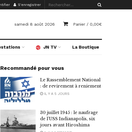
tifier
S'enregistrer
samedi 8 août 2026
Panier /
0,00
€
estations
JN TV
La Boutique
Recommandé pour vous
Le Rassemblement National
: de revirement à reniement
IL Y A 5 JOURS
30 juillet 1945 : le naufrage
de l’USS Indianapolis, six
jours avant Hiroshima