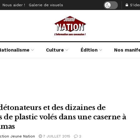
Nous aider !
Galerie de visuels
S'iden
Nationalisme
Culture
Édition
Nos manif
détonateurs et des dizaines de
s de plastic volés dans une caserne à
amas
ction Jeune Nation
7 JUILLET 2015
2