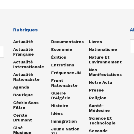
Rubriques
A
Actualité
Documentaires
Livres
Actualité
Economie
Nationalisme
Française
Édition
Nature Et
Actualité
Environnement
Entretiens
Internationale
Nos
Fréquence JN
Actualité
Manifestations
Nationaliste
Front
Notre Actu
Nationaliste
Agenda
Presse
Guerre
Boutique
D'Algérie
Religion
Cédric Sans
Histoire
Santé-
Filtre
Médecine
Idées
Cercle
Science Et
Drumont
Immigration
Technologie
Ciné –
Jeune Nation
Seconde
Musique
TV