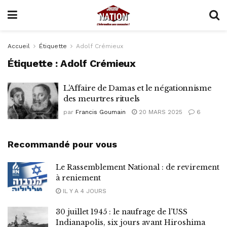
Accueil
Étiquette
Adolf Crémieux
Étiquette :
Adolf Crémieux
L’Affaire de Damas et le négationnisme
des meurtres rituels
par
Francis Goumain
20 MARS 2025
6
Recommandé pour vous
Le Rassemblement National : de revirement
à reniement
IL Y A 4 JOURS
30 juillet 1945 : le naufrage de l’USS
Indianapolis, six jours avant Hiroshima