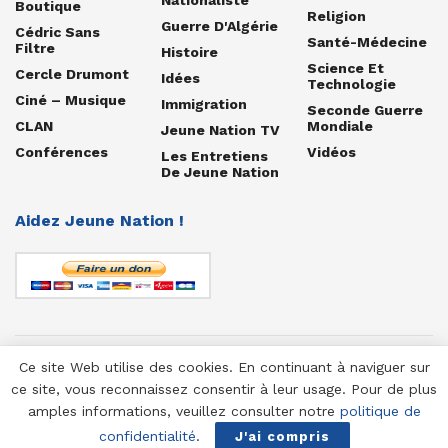
Boutique
Religion
Guerre D'Algérie
Cédric Sans
Santé-Médecine
Filtre
Histoire
Science Et
Cercle Drumont
Idées
Technologie
Ciné – Musique
Immigration
Seconde Guerre
CLAN
Mondiale
Jeune Nation TV
Conférences
Vidéos
Les Entretiens
De Jeune Nation
Aidez Jeune Nation !
Ce site Web utilise des cookies. En continuant à naviguer sur
© 1958-2025 Jeune Nation
ce site, vous reconnaissez consentir à leur usage. Pour de plus
amples informations, veuillez consulter notre
politique de
confidentialité
.
J'ai compris