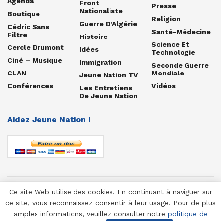
Agenda
Front
Presse
Nationaliste
Boutique
Religion
Guerre D'Algérie
Cédric Sans
Santé-Médecine
Filtre
Histoire
Science Et
Cercle Drumont
Idées
Technologie
Ciné – Musique
Immigration
Seconde Guerre
CLAN
Mondiale
Jeune Nation TV
Conférences
Vidéos
Les Entretiens
De Jeune Nation
Aidez Jeune Nation !
Ce site Web utilise des cookies. En continuant à naviguer sur
© 1958-2025 Jeune Nation
ce site, vous reconnaissez consentir à leur usage. Pour de plus
amples informations, veuillez consulter notre
politique de