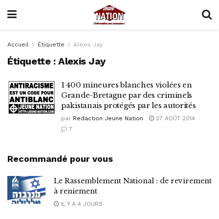
Accueil
Étiquette
Alexis Jay
Étiquette :
Alexis Jay
1 400 mineures blanches violées en
Grande-Bretagne par des criminels
pakistanais protégés par les autorités
par
Redaction Jeune Nation
27 AOÛT 2014
7
Recommandé pour vous
Le Rassemblement National : de revirement
à reniement
IL Y A 4 JOURS