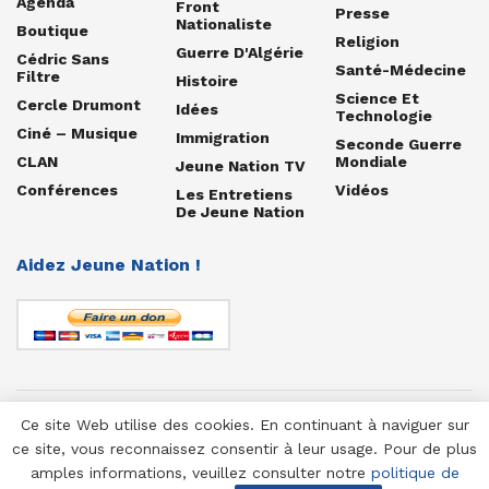
Agenda
Front
Presse
Nationaliste
Boutique
Religion
Guerre D'Algérie
Cédric Sans
Santé-Médecine
Filtre
Histoire
Science Et
Cercle Drumont
Idées
Technologie
Ciné – Musique
Immigration
Seconde Guerre
CLAN
Mondiale
Jeune Nation TV
Conférences
Vidéos
Les Entretiens
De Jeune Nation
Aidez Jeune Nation !
Ce site Web utilise des cookies. En continuant à naviguer sur
© 1958-2025 Jeune Nation
ce site, vous reconnaissez consentir à leur usage. Pour de plus
amples informations, veuillez consulter notre
politique de