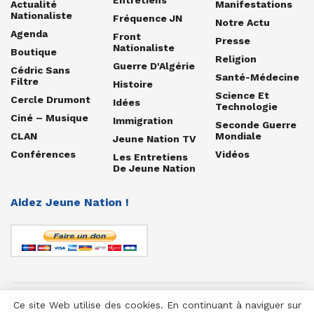
Actualité
Manifestations
Nationaliste
Fréquence JN
Notre Actu
Agenda
Front
Presse
Nationaliste
Boutique
Religion
Guerre D'Algérie
Cédric Sans
Santé-Médecine
Filtre
Histoire
Science Et
Cercle Drumont
Idées
Technologie
Ciné – Musique
Immigration
Seconde Guerre
CLAN
Mondiale
Jeune Nation TV
Conférences
Vidéos
Les Entretiens
De Jeune Nation
Aidez Jeune Nation !
Ce site Web utilise des cookies. En continuant à naviguer sur